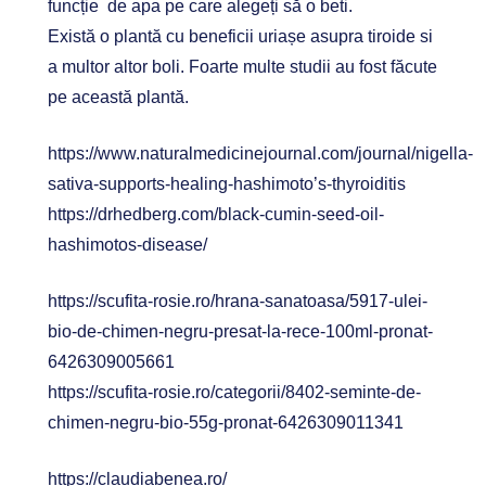
funcție de apa pe care alegeți să o beti.
Există o plantă cu beneficii uriașe asupra tiroide si
a multor altor boli. Foarte multe studii au fost făcute
pe această plantă.
https://www.naturalmedicinejournal.com/journal/nigella-
sativa-supports-healing-hashimoto’s-thyroiditis
https://drhedberg.com/black-cumin-seed-oil-
hashimotos-disease/
https://scufita-rosie.ro/hrana-sanatoasa/5917-ulei-
bio-de-chimen-negru-presat-la-rece-100ml-pronat-
6426309005661
https://scufita-rosie.ro/categorii/8402-seminte-de-
chimen-negru-bio-55g-pronat-6426309011341
https://claudiabenea.ro/