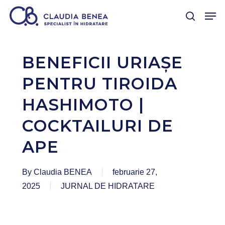
Skip
Men
to
search
Close
main
Menu
content
BENEFICII URIAȘE
PENTRU TIROIDA
HASHIMOTO |
COCKTAILURI DE
APE
By
Claudia BENEA
februarie 27,
2025
JURNAL DE HIDRATARE