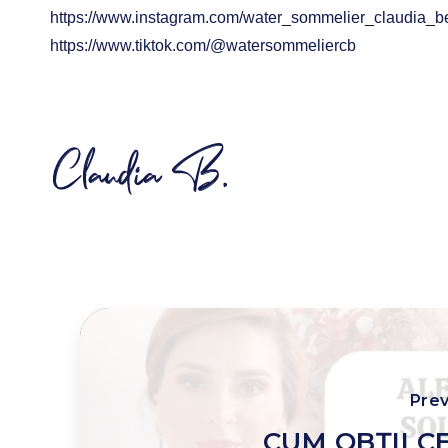
https://www.instagram.com/water_sommelier_claudia_
https://www.tiktok.com/@watersommeliercb
Prev
CUM OBȚII C