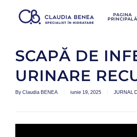
Skip
to
PAGINA
PRINCIPAL
main
content
SCAPĂ DE INF
URINARE REC
By
Claudia BENEA
iunie 19, 2025
JURNAL 