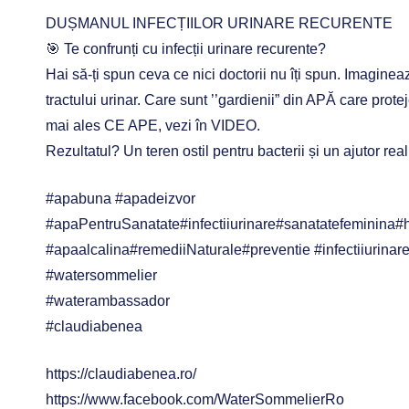
DUȘMANUL INFECȚIILOR URINARE RECURENTE
🎯 Te confrunți cu infecții urinare recurente?
Hai să-ți spun ceva ce nici doctorii nu îți spun. Imaginează
tractului urinar. Care sunt ’’gardienii” din APĂ care protej
mai ales CE APE, vezi în VIDEO.
Rezultatul? Un teren ostil pentru bacterii și un ajutor rea
#apabuna #apadeizvor
#apaPentruSanatate#infectiiurinare#sanatatefeminina
#apaalcalina#remediiNaturale#preventie #infectiiurinar
#watersommelier
#waterambassador
#claudiabenea
https://claudiabenea.ro/
https://www.facebook.com/WaterSommelierRo