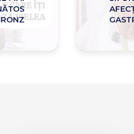
NĂTOS
AFECȚ
BRONZ
GAST