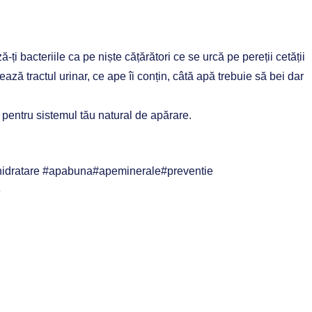
-ți bacteriile ca pe niște cățărători ce se urcă pe pereții cetății
ează tractul urinar, ce ape îi conțin, câtă apă trebuie să bei dar
l pentru sistemul tău natural de apărare.
#hidratare #apabuna#apeminerale#preventie
e