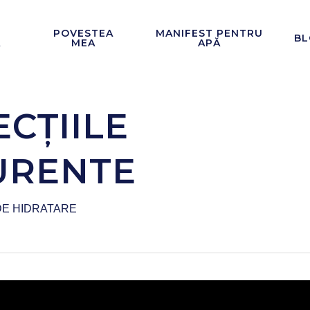
POVESTEA
MANIFEST PENTRU
BL
Ă
MEA
APĂ
ECȚIILE
URENTE
DE HIDRATARE