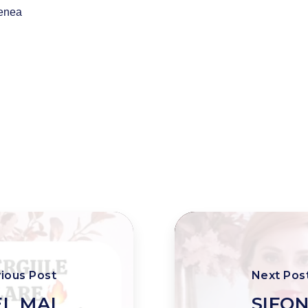
benea
ious Post
Next Pos
EL MAI
SIFO