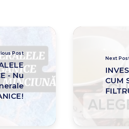
ious Post
Next Pos
ALELE
INVES
 - Nu
CUM S
nerale
FILTR
NICE!