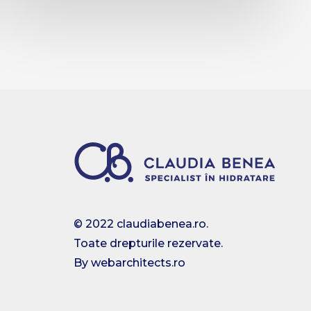
© 2022 claudiabenea.ro.
Toate drepturile rezervate.
By webarchitects.ro