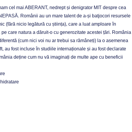
âmam cel mai ABERANT, nedrept și denigrator MIT despre cea
 #NEPASĂ. Românii au un mare talent de a-și batjocori resursele
 (fără nicio legătură cu știința), care a luat amploare în
e care natura a dăruit-o cu generozitate acestei țări. România
diferentă (cum nici voi nu ar trebui sa rămâneți) la o asemenea
 au fost incluse în studiile internaționale și au fost declarate
România deține cum nu vă imaginați de multe ape cu beneficii
ure
hidratare