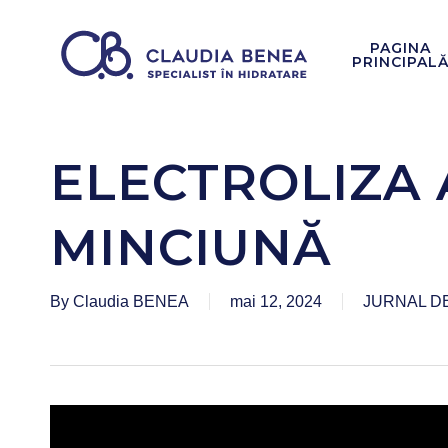
Skip
to
PAGINA
PRINCIPAL
main
content
ELECTROLIZA 
MINCIUNĂ
By
Claudia BENEA
mai 12, 2024
JURNAL D