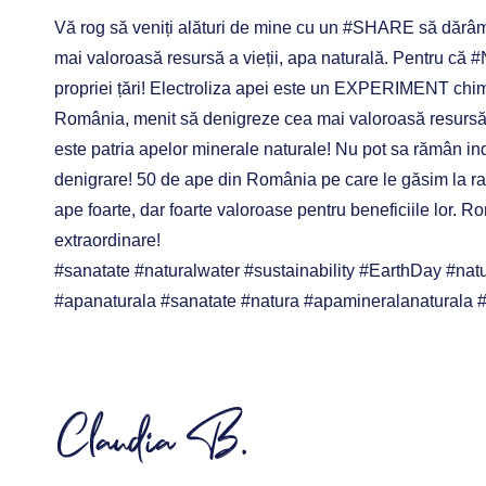
Vă rog să veniți alături de mine cu un #SHARE să dăr
mai valoroasă resursă a vieții, apa naturală. Pentru că
propriei țări! Electroliza apei este un EXPERIMENT chimic
România, menit să denigreze cea mai valoroasă resursă p
este patria apelor minerale naturale! Nu pot sa rămân in
denigrare! 50 de ape din România pe care le găsim la raft,
ape foarte, dar foarte valoroase pentru beneficiile lor. 
extraordinare!
#sanatate #naturalwater #sustainability #EarthDay #nat
#apanaturala #sanatate #natura #apamineralanaturala #