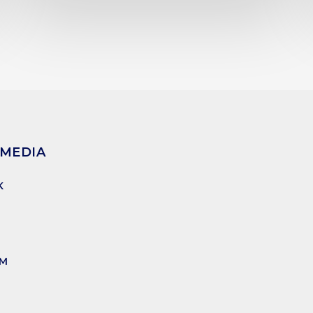
 MEDIA
K
AM